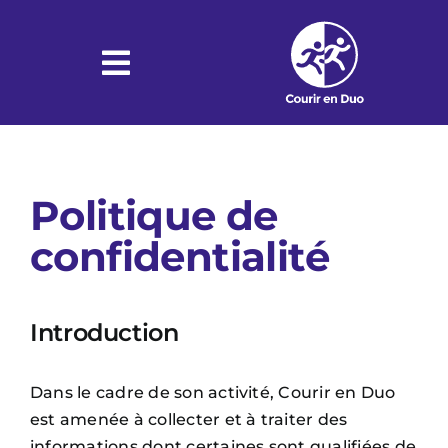
Passer
au
contenu
Toggle
Navigation
Accueil
Politique de
Groupe
confidentialité
Guider
Introduction
Dans le cadre de son activité, Courir en Duo
Récits
est amenée à collecter et à traiter des
informations dont certaines sont qualifiées de